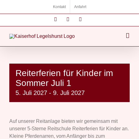
Zum
Kontakt
Anfahrt
Inhalt
springen
Instagram
Facebook
E-
Mail
Reiterferien für Kinder im
Sommer Juli 1
5. Juli 2027
-
9. Juli 2027
Auf unserer Reitanlage bieten wir gemeinsam mit
unserer 5-Sterne Reitschule Reiterferien für Kinder an.
Kleine Pferdenarren, vom Anfänger bis zum