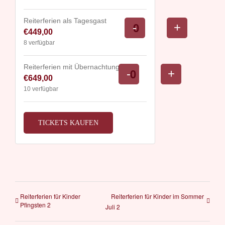
Reiterferien als Tagesgast
Verringern
Erhöhe
-
+
€
449,00
Anzahl
der
die
8
verfügbar
Ticketanzahl
Ticketsan
für
für
Reiterferien mit Übernachtung
Verringern
Erhöhe
-
+
€
649,00
Anzahl
Reiterferien
Reiterferi
der
die
10
verfügbar
als
als
Ticketanzahl
Ticketsanz
Tagesgast
Tagesgas
für
für
TICKETS KAUFEN
Reiterferien
Reiterferie
mit
mit
Übernachtung
Übernacht
Reiterferien für Kinder
Reiterferien für Kinder im Sommer
Pfingsten 2
Juli 2