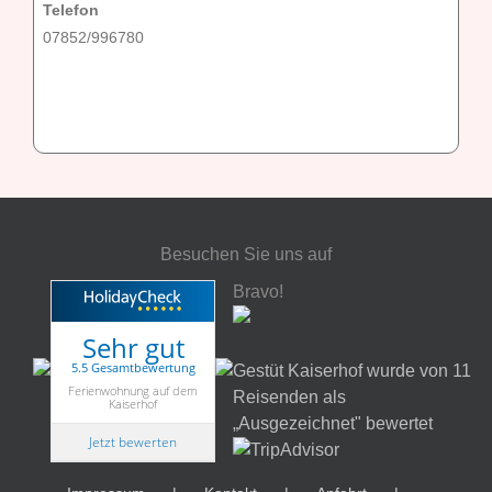
Telefon
07852/996780
Besuchen Sie uns auf
Bravo!
Sehr gut
5.5 Gesamtbewertung
Gestüt Kaiserhof wurde von 11
Ferienwohnung auf dem
Reisenden als
Kaiserhof
„Ausgezeichnet" bewertet
Jetzt bewerten