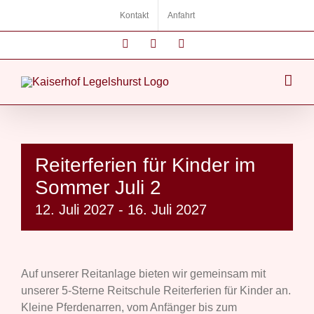
Zum
Kontakt
Anfahrt
Inhalt
springen
Instagram
Facebook
E-
Mail
Reiterferien für Kinder im
Sommer Juli 2
12. Juli 2027
-
16. Juli 2027
Auf unserer Reitanlage bieten wir gemeinsam mit
unserer 5-Sterne Reitschule Reiterferien für Kinder an.
Kleine Pferdenarren, vom Anfänger bis zum