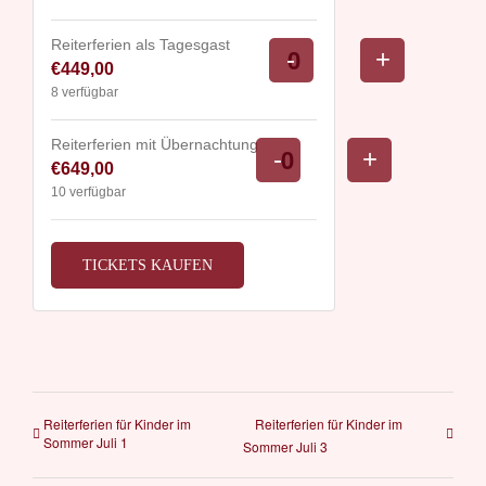
Reiterferien als Tagesgast
Verringern
Erhöhe
-
+
€
449,00
Anzahl
der
die
8
verfügbar
Ticketanzahl
Ticketsan
für
für
Reiterferien mit Übernachtung
Verringern
Erhöhe
-
+
€
649,00
Anzahl
Reiterferien
Reiterferi
der
die
10
verfügbar
als
als
Ticketanzahl
Ticketsanz
Tagesgast
Tagesgas
für
für
TICKETS KAUFEN
Reiterferien
Reiterferie
mit
mit
Übernachtung
Übernacht
Reiterferien für Kinder im
Reiterferien für Kinder im
Sommer Juli 1
Sommer Juli 3