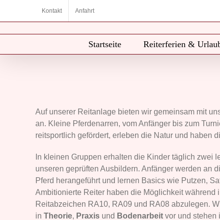
Zum
Kontakt
Anfahrt
Inhalt
springen
Startseite
Reiterferien & Urlau
Reiterferien für Kinder im 
23. August 2027
-
27. August 2027
Auf unserer Reitanlage bieten wir gemeinsam mit unse
an. Kleine Pferdenarren, vom Anfänger bis zum Turnie
reitsportlich gefördert, erleben die Natur und haben
In kleinen Gruppen erhalten die Kinder täglich zwei l
unseren geprüften Ausbildern. Anfänger werden an
Pferd herangeführt und lernen Basics wie Putzen, Sa
Ambitionierte Reiter haben die Möglichkeit während i
Reitabzeichen RA10, RA09 und RA08 abzulegen. Wir 
in
Theorie
,
Praxis
und
Bodenarbeit
vor und stehen 