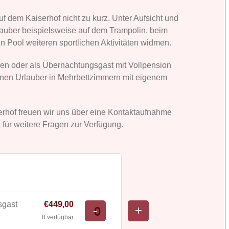
 dem Kaiserhof nicht zu kurz. Unter Aufsicht und
auber beispielsweise auf dem Trampolin, beim
n Pool weiteren sportlichen Aktivitäten widmen.
ssen oder als Übernachtungsgast mit Vollpension
leinen Urlauber in Mehrbettzimmern mit eigenem
serhof freuen wir uns über eine Kontaktaufnahme
 für weitere Fragen zur Verfügung.
sgast
€
449,00
Verringern
Erhöhe
-
+
Anzahl
8
verfügbar
der
die