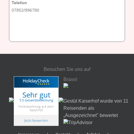
Telefon
07852/996780
Besuchen Sie uns auf
Bravo!
Sehr gut
5.5 Gesamtbewertung
Gestüt Kaiserhof wurde von 11
Ferienwohnung auf dem
Reisenden als
Kaiserhof
„Ausgezeichnet" bewertet
Jetzt bewerten