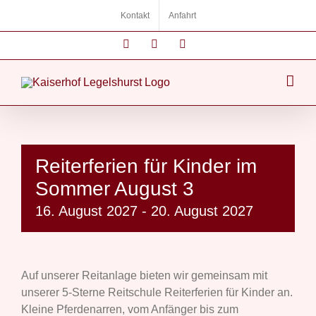
Zum
Kontakt
Anfahrt
Inhalt
springen
Instagram
Facebook
E-
Mail
Reiterferien für Kinder im
Sommer August 3
16. August 2027
-
20. August 2027
Auf unserer Reitanlage bieten wir gemeinsam mit
unserer 5-Sterne Reitschule Reiterferien für Kinder an.
Kleine Pferdenarren, vom Anfänger bis zum