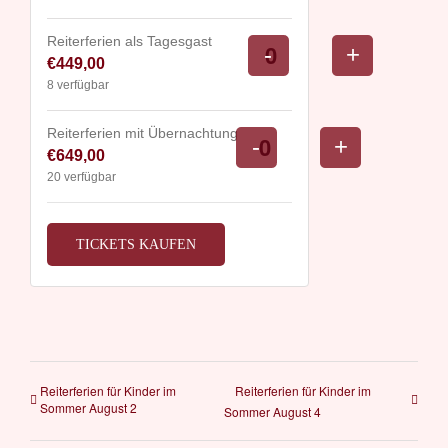
Reiterferien als Tagesgast
Verringern
Erhöhe
-
+
€
449,00
Anzahl
der
die
8
verfügbar
Ticketanzahl
Ticketsan
für
für
Reiterferien mit Übernachtung
Verringern
Erhöhe
-
+
€
649,00
Anzahl
Reiterferien
Reiterferi
der
die
20
verfügbar
als
als
Ticketanzahl
Ticketsanz
Tagesgast
Tagesgas
für
für
TICKETS KAUFEN
Reiterferien
Reiterferie
mit
mit
Übernachtung
Übernacht
Reiterferien für Kinder im
Reiterferien für Kinder im
Sommer August 2
Sommer August 4