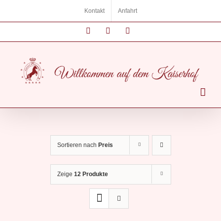
Zum
Kontakt
Anfahrt
Inhalt
springen
Instagram
Facebook
E-
Mail
Sortieren nach
Preis
Zeige
12 Produkte