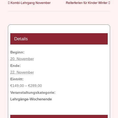
Kombi-Lehrgang November
Reiterferien für Kinder Winter
Einzell
mit
Box
Details
Beginn:
20. November
Ende:
22. November
Eintritt:
€149,00 – €289,00
Veranstaltungskategorie:
Lehrgänge-Wochenende