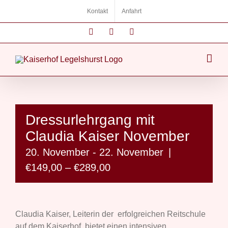
Zum
Kontakt
Anfahrt
Inhalt
springen
Instagram
Facebook
E-
Mail
Dressurlehrgang mit
Claudia Kaiser November
20. November
-
22. November
|
€149,00 – €289,00
Claudia Kaiser, Leiterin der erfolgreichen Reitschule
auf dem Kaiserhof, bietet einen intensiven