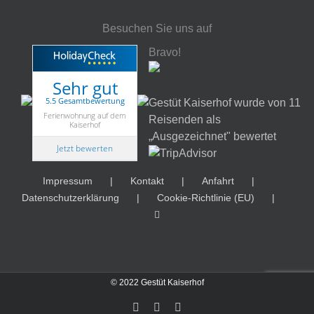
Besuchen Sie uns auf
Bravo!
Sehr gut
5.5 Gesamtbewertung
Gestüt Kaiserhof wurde von 11
Ferienwohnung auf dem
Reisenden als
Kaiserhof
„Ausgezeichnet" bewertet
Jetzt bewerten
Impressum
Kontakt
Anfahrt
Datenschutzerklärung
Cookie-Richtlinie (EU)
© 2022 Gestüt Kaiserhof
Instagram
Facebook
E-