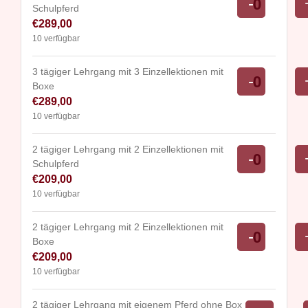
Verringe
-
Schulpferd
Anzahl
der
€
289,00
Ticketa
10
verfügbar
für
3 tägiger Lehrgang mit 3 Einzellektionen mit
3
Verringe
-
Boxe
Anzahl
tägiger
der
€
289,00
Lehrgan
Ticketa
10
verfügbar
mit
für
2 tägiger Lehrgang mit 2 Einzellektionen mit
3
3
Verringe
-
Schulpferd
Anzahl
Einzelle
tägiger
der
€
209,00
mit
Lehrgan
Ticketa
10
verfügbar
Schulpf
mit
für
2 tägiger Lehrgang mit 2 Einzellektionen mit
3
2
Verringe
-
Boxe
Anzahl
Einzelle
tägiger
der
€
209,00
mit
Lehrgan
Ticketa
10
verfügbar
Boxe
mit
für
2 tägiger Lehrgang mit eigenem Pferd ohne Box