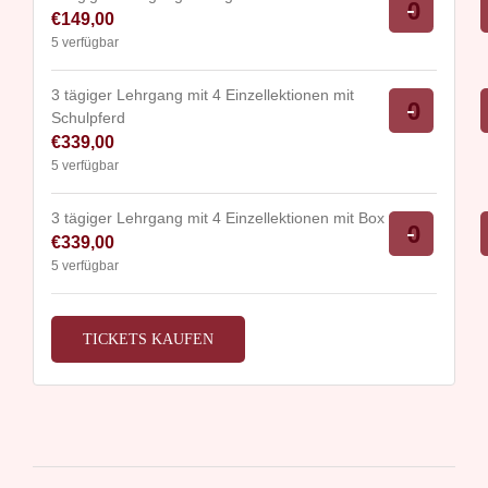
2
2
Verrin
-
€
149,00
Anzahl
Einzelle
tägiger
der
5
verfügbar
mit
Lehrgan
Ticket
Schulpf
mit
für
3 tägiger Lehrgang mit 4 Einzellektionen mit
Verrin
-
Schulpferd
Anzahl
2
2
der
€
339,00
Einzelle
tägiger
Ticket
5
verfügbar
mit
Lehrga
für
Boxe
mit
3 tägiger Lehrgang mit 4 Einzellektionen mit Box
3
Verrin
-
€
339,00
Anzahl
eigen
tägiger
der
5
verfügbar
Pferd
Lehrga
Ticket
ohne
mit
für
Box
TICKETS KAUFEN
4
3
Einzell
tägiger
mit
Lehrga
Schulp
mit
4