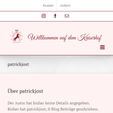
Zum
Kontakt
Anfahrt
Inhalt
springen
Instagram
Facebook
E-
Mail
patrickjost
Über patrickjost
Der Autor hat bisher keine Details angegeben.
Bisher hat patrickjost, 0 Blog Beiträge geschrieben.