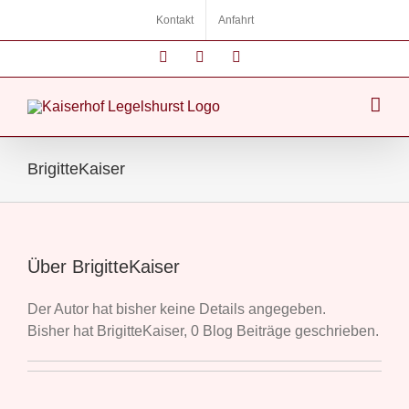
Zum
Kontakt
Anfahrt
Inhalt
springen
Instagram
Facebook
E-
Mail
BrigitteKaiser
Über BrigitteKaiser
Der Autor hat bisher keine Details angegeben.
Bisher hat BrigitteKaiser, 0 Blog Beiträge geschrieben.