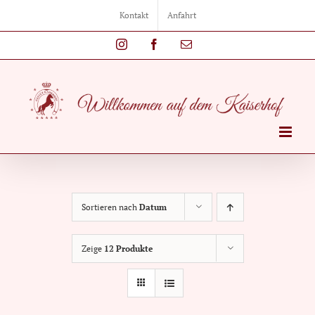
Zum
Kontakt
Anfahrt
Inhalt
springen
Instagram
Facebook
E-
Mail
Sortieren nach
Datum
Zeige
12 Produkte