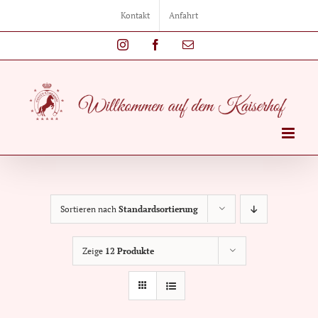
Zum
Kontakt
Anfahrt
Inhalt
springen
Instagram
Facebook
E-
Mail
Sortieren nach
Standardsortierung
Zeige
12 Produkte