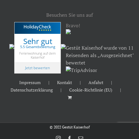
Besuchen Sie uns auf
Bravo!
Sehr gut
5.5 Gesamtbewertung
Gestüt Kaiserhof wurde von 11
Ferienwohnung auf dem
Reisenden als „Ausgezeichnet"
Kaiserhof
bewertet
Jetzt bewerten
Impressum
Kontakt
Anfahrt
Datenschutzerklärung
Cookie-Richtlinie (EU)
© 2022 Gestüt Kaiserhof
Instagram
Facebook
E-